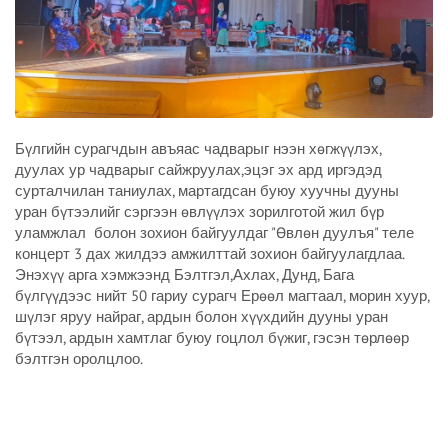
Бүлгийн сурагчдын авъяас чадварыг нээн хөгжүүлэх,
дуулах ур чадварыг сайжруулах,эцэг эх ард иргэдэд
сурталчилан таниулах, мартагдсан буюу хуучны дууны
уран бүтээлийг сэргээн өвлүүлэх зорилготой жил бүр
уламжлал болон зохион байгуулдаг "Өвлөн дуулъя" теле
концерт 3 дах жилдээ амжилттай зохион байгуулагдлаа.
Энэхүү арга хэмжээнд Бэлтгэл,Ахлах, Дунд, Бага
бүлгүүдээс нийт 50 гариу сурагч Ерөөл магтаал, морин хуур,
шүлэг яруу найраг, ардын болон хүүхдийн дууны уран
бүтээл, ардын хамтлаг буюу гоцлол бүжиг, гэсэн төрлөөр
бэлтгэн оролцлоо.